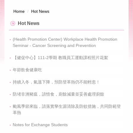
Jump
to
Home
Hot News
the
main
Hot News
content
block
(Health Promotion Center) Workplace Health Promotion
Seminar - Cancer Screening and Prevention
【健促中心】111-2學期 教職員工運動課程照片花絮
年節飲食健康吃
持續入冬，氣溫下降，預防登革熱仍不能輕忽！
防堵非洲豬瘟，請惜食，廚餘減量並妥善處理廚餘
颱風季節來臨，請落實孳生源清除及防蚊措施，共同防範登
革熱
Notes for Exchange Students