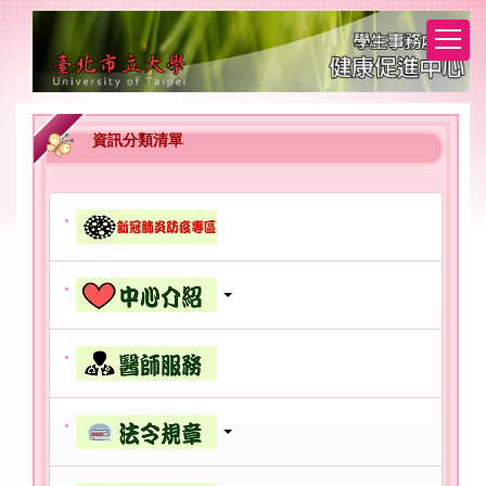
跳
到
主
要
內
容
資訊分類清單
區