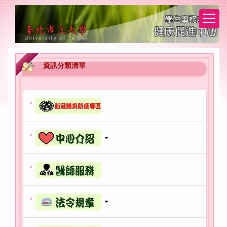
跳
到
主
要
內
容
資訊分類清單
區