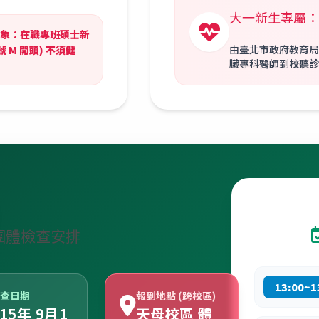
大一新生專屬：
象：在職專班碩士新
由臺北市政府教育局
號 M 開頭) 不須健
臟專科醫師到校聽診
團體檢查安排
13:00~1
查日期
報到地點 (跨校區)
15年 9月1
天母校區 體