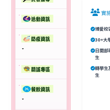
實
博愛校
30+
日間部
生
轉學生
生