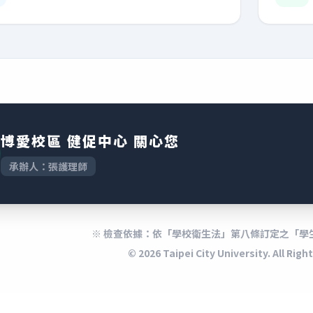
博愛校區 健促中心 關心您
承辦人：張護理師
※ 檢查依據：依「學校衛生法」第八條訂定之「學
© 2026 Taipei City University. All Rig