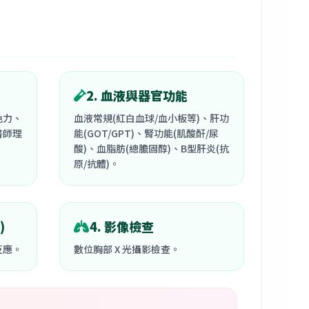
2. 血液與器官功能
色力、
血液常規(紅白血球/血小板等)、肝功
醫師理
能(GOT/GPT)、腎功能(肌酸酐/尿
酸)、血脂肪(總膽固醇)、B型肝炎(抗
原/抗體)。
)
4. 影像檢查
反應。
數位胸部 X 光攝影檢查。