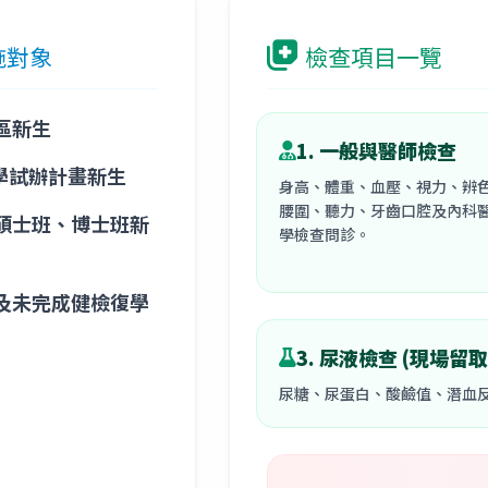
施對象
檢查項目一覽
區新生
1. 一般與醫師檢查
大學試辦計畫新生
身高、體重、血壓、視力、辨
腰圍、聽力、牙齒口腔及內科
碩士班、博士班新
學檢查問診。
及未完成健檢復學
3. 尿液檢查 (現場留取
尿糖、尿蛋白、酸鹼值、潛血