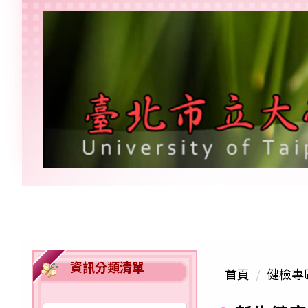
跳
到
主
要
內
容
區
資訊分類清單
首頁
健檢專