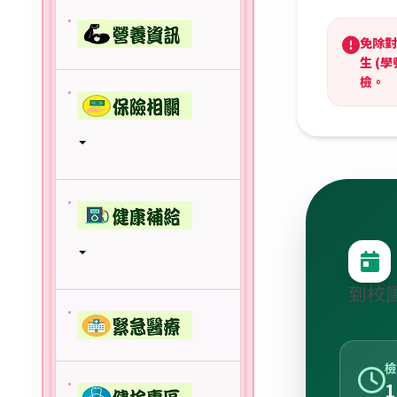
免除對
生 (學
檢。
到校
檢
1