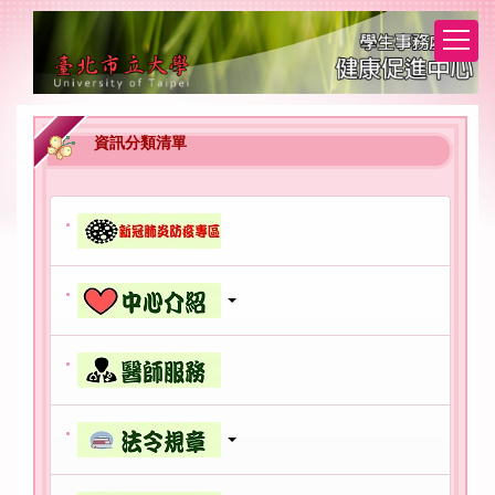
跳
到
主
要
內
容
資訊分類清單
區