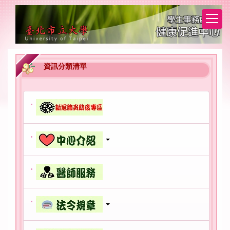
跳
到
主
要
內
容
資訊分類清單
區