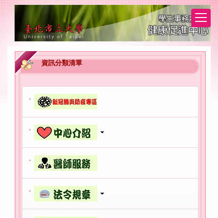
跳
到
主
要
內
容
資訊分類清單
區