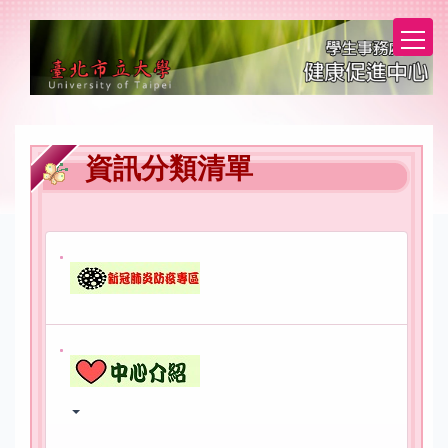
跳
到
主
要
資訊分類清單
內
容
區