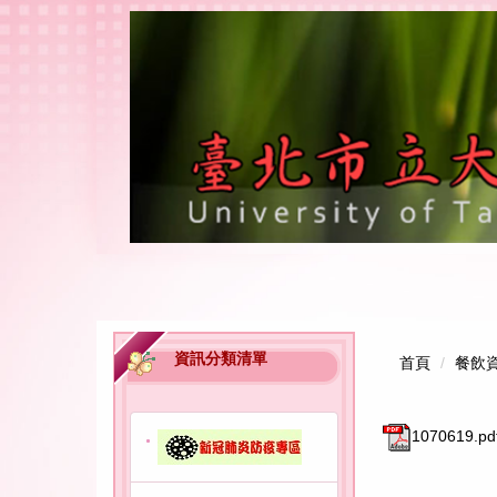
跳
到
主
要
內
容
區
資訊分類清單
首頁
餐飲
1070619.pd