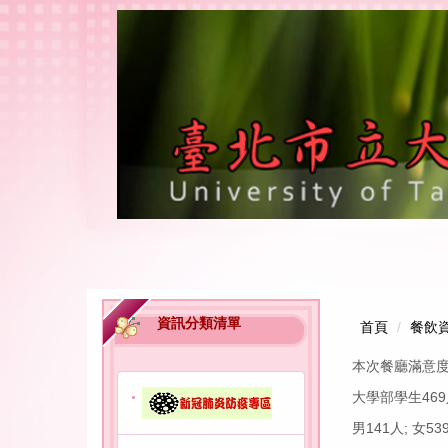
跳
到
主
要
內
容
區
資訊分類清單
首頁
餐飲
本次餐廳滿意度
大學部學生46
男141人; 女53