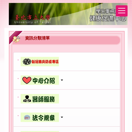
跳
到
主
要
內
容
資訊分類清單
區