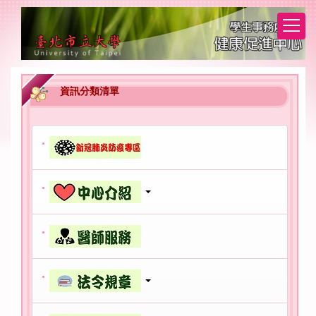
跳
到
主
要
內
容
資訊分類清單
區