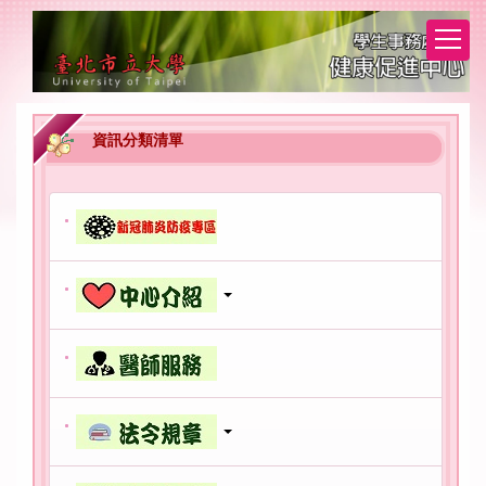
跳
到
主
要
內
容
資訊分類清單
區