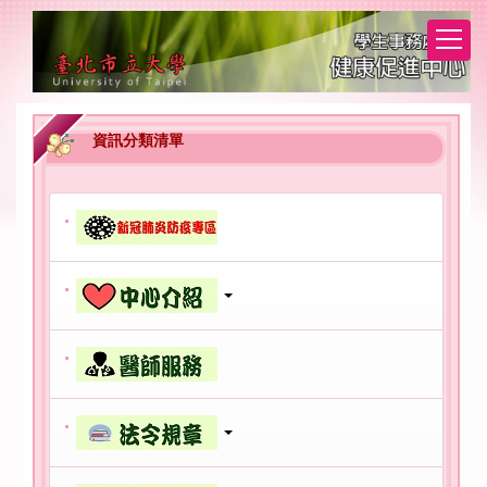
跳
到
主
要
內
容
資訊分類清單
區