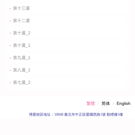
第十三週
第十二週
第十週_2
第十週_1
第九週_1
第八週_1
第七週_2
繁體
简体
English
博愛校區
地址：10048 臺北市中正區愛國西路1號 勤樸樓1樓
天母校區地址： 11153 臺北市士林區忠誠路二段101號 行政大
樓1樓
博愛校區總機電話：+886-2-2311-3040 分機：4171~4174 傳