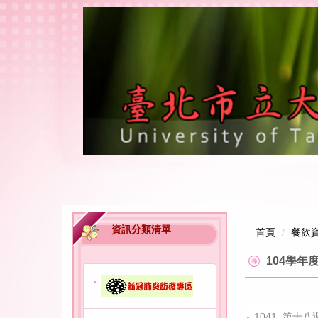
跳
到
主
要
內
容
區
資訊分類清單
首頁
餐飲
104學年
1041_第十八